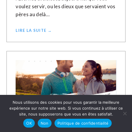
voulez servir, ou les dieux que servaient vos
pères au delà…
LIRE LA SUITE →
Nous utilisons des cookies pour vous garantir la meilleure
expérience sur notre site web. Si vous continuez à utiliser ce
site, nous supposerons que vous en êtes satisfait.
OK
Non
Politique de confidentialité
18 AOÛT 2025
ALOYS EVINA