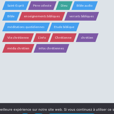
Saint-Esprit
Père céleste
Dieu
Bible audio
Bible
enseignements bibliques
versets bibliques
méditations quotidiennes
Etude biblique
Vie chrétienne
L'info
Chrétienne
chrétien
média chrétien
infos chrétiennes
eilleure expérience sur notre site web. Si vous continuez à utiliser ce