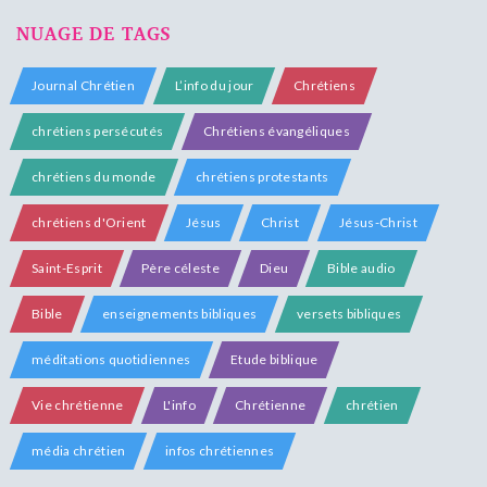
NUAGE DE TAGS
Journal Chrétien
L’info du jour
Chrétiens
chrétiens persécutés
Chrétiens évangéliques
chrétiens du monde
chrétiens protestants
chrétiens d'Orient
Jésus
Christ
Jésus-Christ
Saint-Esprit
Père céleste
Dieu
Bible audio
Bible
enseignements bibliques
versets bibliques
méditations quotidiennes
Etude biblique
Vie chrétienne
L'info
Chrétienne
chrétien
média chrétien
infos chrétiennes