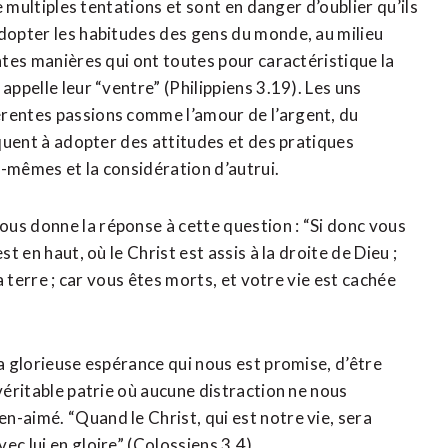
de multiples tentations et sont en danger d’oublier qu’ils
adopter les habitudes des gens du monde, au milieu
entes manières qui ont toutes pour caractéristique la
appelle leur “ventre” (Philippiens 3.19). Les uns
érentes passions comme l’amour de l’argent, du
iquent à adopter des attitudes et des pratiques
x-mêmes et la considération d’autrui.
us donne la réponse à cette question : “Si donc vous
t en haut, où le Christ est assis à la droite de Dieu ;
la terre ; car vous êtes morts, et votre vie est cachée
la glorieuse espérance qui nous est promise, d’être
véritable patrie où aucune distraction ne nous
n-aimé. “Quand le Christ, qui est notre vie, sera
c lui en gloire” (Colossiens 3.4).