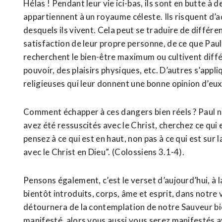
Hélas ! Pendant leur vie ici-bas, ils sont en butte à 
appartiennent à un royaume céleste. Ils risquent d’
desquels ils vivent. Cela peut se traduire de différ
satisfaction de leur propre personne, de ce que Paul 
recherchent le bien-être maximum ou cultivent diff
pouvoir, des plaisirs physiques, etc. D’autres s’appl
religieuses qui leur donnent une bonne opinion d’eu
Comment échapper à ces dangers bien réels ? Paul no
avez été ressuscités avec le Christ, cherchez ce qui es
pensez à ce qui est en haut, non pas à ce qui est sur 
avec le Christ en Dieu”. (Colossiens 3.1-4).
Pensons également, c’est le verset d’aujourd’hui, à 
bientôt introduits, corps, âme et esprit, dans notre 
détournera de la contemplation de notre Sauveur bie
manifesté, alors vous aussi vous serez manifestés ave