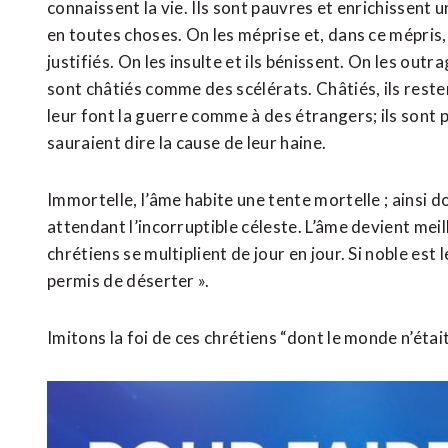
connaissent la vie. Ils sont pauvres et enrichissen
en toutes choses. On les méprise et, dans ce mépris, i
justifiés. On les insulte et ils bénissent. On les outra
sont châtiés comme des scélérats. Châtiés, ils restent
leur font la guerre comme à des étrangers; ils sont 
sauraient dire la cause de leur haine.
Immortelle, l’âme habite une tente mortelle ; ainsi d
attendant l’incorruptible céleste. L’âme devient meil
chrétiens se multiplient de jour en jour. Si noble est 
permis de déserter ».
Imitons la foi de ces chrétiens “dont le monde n’éta