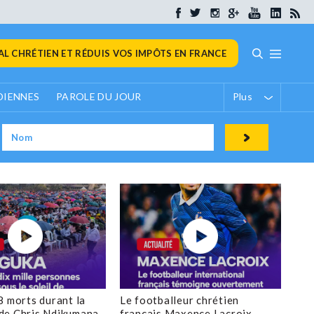
L CHRÉTIEN ET RÉDUIS VOS IMPÔTS EN FRANCE
DIENNES
PAROLE DU JOUR
Plus
8 morts durant la
Le footballeur chrétien
de Chris Ndikumana
français Maxence Lacroix