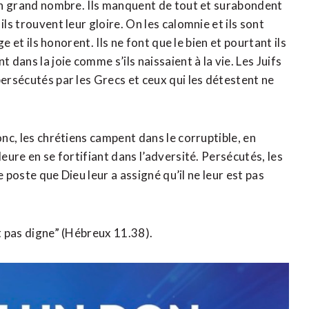
t un grand nombre. Ils manquent de tout et surabondent
ls trouvent leur gloire. On les calomnie et ils sont
ge et ils honorent. Ils ne font que le bien et pourtant ils
 dans la joie comme s’ils naissaient à la vie. Les Juifs
persécutés par les Grecs et ceux qui les détestent ne
onc, les chrétiens campent dans le corruptible, en
leure en se fortifiant dans l’adversité. Persécutés, les
le poste que Dieu leur a assigné qu’il ne leur est pas
it pas digne” (Hébreux 11.38).