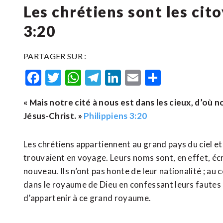
Les chrétiens sont les cito
3:20
PARTAGER SUR :
Facebook
Twitter
WhatsApp
Telegram
LinkedIn
Email
Partager
« Mais notre cité à nous est dans les cieux, d’o
Jésus-Christ. »
Philippiens 3:20
Les chrétiens appartiennent au grand pays du ciel et, s
trouvaient en voyage. Leurs noms sont, en effet, écrit
nouveau. Ils n’ont pas honte de leur nationalité ; au c
dans le royaume de Dieu en confessant leurs fautes p
d’appartenir à ce grand royaume.