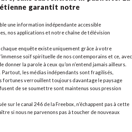
rétienne
garantit notre
ible une information indépendante accessible
tes,
nos applications
et notre
chaîne de télévision
, chaque enquête existe uniquement grâce à votre
l’immense soif spirituelle de nos contemporains et ce, ave
de donner la parole à ceux qu’on n’entend jamais ailleurs.
. Partout, les médias indépendants sont fragilisés,
 fortunes verrouillent toujours davantage le paysage
refusent de se soumettre sont maintenus sous pression
sée sur le canal 246 de la Freebox, n’échappent pas à cette
raître si nous ne parvenons pas à toucher de nouveaux