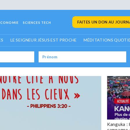
FAITES UN DON AU JOURNA
ECONOMIE
SCIENCES TECH
ES
LE SEIGNEUR JÉSUS EST PROCHE
MÉDITATIONS QUOTI
Kanguka : 
campagne 