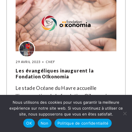
29 AVRIL 2023
CNEF
Les évangéliques inaugurent la
Fondation Oïkonomia
Le stade Océane du Havre accueille
l'inauguration de la fondation Oïkonomia,
Nous utilisons des cookies pour vous garantir la meilleure
destinée à accompagner financièrement les
expérience sur notre site web. Si vous continuez à utiliser ce
projets des œuvres protestantes
site, nous supposerons que vous en êtes satisfait.
évangéliques. Près de quatre mois…
OK
Non
Politique de confidentialité