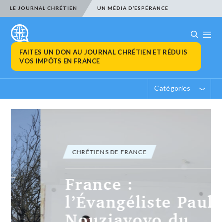
LE JOURNAL CHRÉTIEN
UN MÉDIA D’ESPÉRANCE
FAITES UN DON AU JOURNAL CHRÉTIEN ET RÉDUIS
VOS IMPÔTS EN FRANCE
Catégories
CHRÉTIENS DE FRANCE
France :
l’Évangéliste Paul
Nouziayovo du