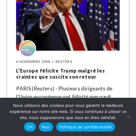
6 NOVEMBRE 2024
REUTERS
L’Europe félicite Trump malgré les
craintes que suscite son retour
PARIS (Reuters) - Plusieurs dirigeants de
l'Union européenne ont félicité mercredi
Donald Trump pour sa victoire à l'élection
Nous utilisons des cookies pour vous garantir la meilleure
expérience sur notre site web. Si vous continuez à utiliser ce
présidentielle américaine, malgré les
site, nous supposerons que vous en êtes satisfait.
craintes que suscite…
OK
Non
Politique de confidentialité