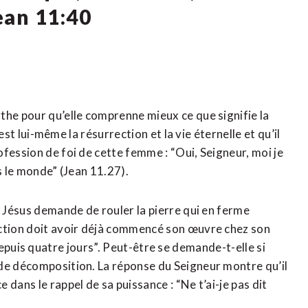
ean 11:40
the pour qu’elle comprenne mieux ce que signifie la
 est lui-même la résurrection et la vie éternelle et qu’il
fession de foi de cette femme : “Oui, Seigneur, moi je
ns le monde” (Jean 11.27).
. Jésus demande de rouler la pierre qui en ferme
action doit avoir déjà commencé son œuvre chez son
là depuis quatre jours”. Peut-être se demande-t-elle si
 de décomposition. La réponse du Seigneur montre qu’il
dans le rappel de sa puissance : “Ne t’ai-je pas dit