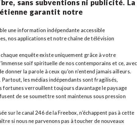
bre, sans subventions ni publicité. La
rétienne
garantit notre
ible une information indépendante accessible
tes,
nos applications
et notre
chaîne de télévision
, chaque enquête existe uniquement grâce à votre
l’immense soif spirituelle de nos contemporains et ce, ave
de donner la parole à ceux qu’on n’entend jamais ailleurs.
. Partout, les médias indépendants sont fragilisés,
 fortunes verrouillent toujours davantage le paysage
refusent de se soumettre sont maintenus sous pression
sée sur le canal 246 de la Freebox, n’échappent pas à cette
raître si nous ne parvenons pas à toucher de nouveaux