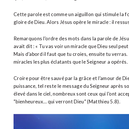
Cette parole est comme un aiguillon qui stimule la f
gloire de Dieu. Alors Jésus opère le miracle : il ressu
Remarquons l’ordre des mots dans la parole de Jésus à
avait dit : « Tu vas voir un miracle que Dieu seul peu
Mais d’abord il faut que tu croies, ensuite tu verras.
miracles les plus éclatants que le Seigneur a opérés.
Croire pour être sauvé par la grâce et l’amour de Die
puissance, tel reste le message du Seigneur après so
élevé dans le ciel, nombreux sont ceux qui l’ont accep
“bienheureux… qui verront Dieu” (Matthieu 5.8).