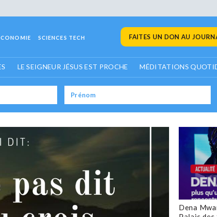
FAITES UN DON AU JOURNA
ECONOMIE
SCIENCES TECH
ES
LE SEIGNEUR JÉSUS EST PROCHE
MÉDITATIONS QUOTI
Dena Mwan
Palais des