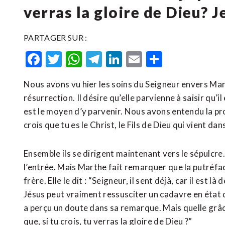
verras la gloire de Dieu? J
PARTAGER SUR :
Facebook
Twitter
WhatsApp
Telegram
LinkedIn
Email
Partager
Nous avons vu hier les soins du Seigneur envers Mar
résurrection. Il désire qu’elle parvienne à saisir qu’il
est le moyen d’y parvenir. Nous avons entendu la pro
crois que tu es le Christ, le Fils de Dieu qui vient da
Ensemble ils se dirigent maintenant vers le sépulcre
l’entrée. Mais Marthe fait remarquer que la putréf
frère. Elle le dit : “Seigneur, il sent déjà, car il est 
Jésus peut vraiment ressusciter un cadavre en état
a perçu un doute dans sa remarque. Mais quelle grâce 
que, si tu crois, tu verras la gloire de Dieu ?”