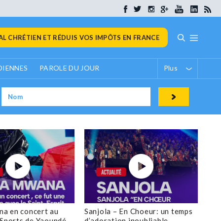
L CHRÉTIEN ET RÉDUIS VOS IMPÔTS EN FRANCE
DIENNES
PAROLE DU JOUR
Plus
a en concert au
Sanjola – En Choeur: un temps
 Sports de Yaoundé
d’adoration inoubliable