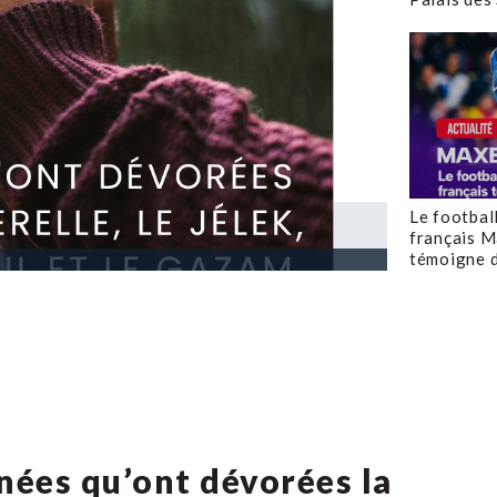
Le footbal
français M
témoigne d
nées qu’ont dévorées la