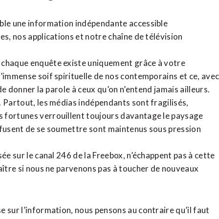
ible une information indépendante accessible
tes,
nos applications
et notre
chaîne de télévision
, chaque enquête existe uniquement grâce à votre
l’immense soif spirituelle de nos contemporains et ce, ave
de donner la parole à ceux qu’on n’entend jamais ailleurs.
. Partout, les médias indépendants sont fragilisés,
 fortunes verrouillent toujours davantage le paysage
refusent de se soumettre sont maintenus sous pression
sée sur le canal 246 de la Freebox, n’échappent pas à cette
raître si nous ne parvenons pas à toucher de nouveaux
 sur l’information, nous pensons au contraire qu’il faut