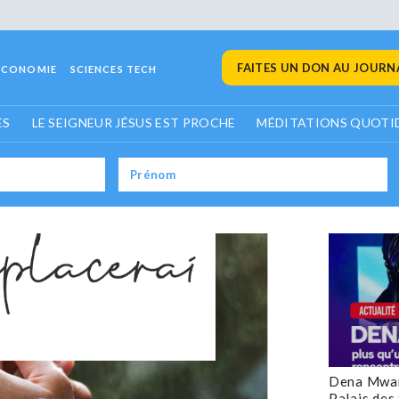
FAITES UN DON AU JOURNA
ECONOMIE
SCIENCES TECH
ES
LE SEIGNEUR JÉSUS EST PROCHE
MÉDITATIONS QUOTI
Dena Mwan
Palais des