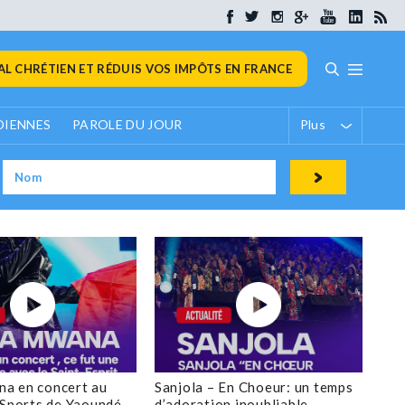
L CHRÉTIEN ET RÉDUIS VOS IMPÔTS EN FRANCE
DIENNES
PAROLE DU JOUR
Plus
a en concert au
Sanjola – En Choeur: un temps
 Sports de Yaoundé
d’adoration inoubliable