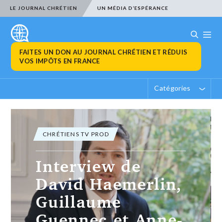
LE JOURNAL CHRÉTIEN
UN MÉDIA D’ESPÉRANCE
FAITES UN DON AU JOURNAL CHRÉTIEN ET RÉDUIS
VOS IMPÔTS EN FRANCE
Catégories
ACTUALITÉ CHRÉTIENNE
Au Yémen, les
chrétiens sont