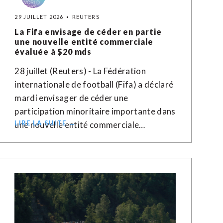
29 JUILLET 2026
REUTERS
La Fifa envisage de céder en partie
une nouvelle entité commerciale
évaluée à $20 mds
28 juillet (Reuters) - La Fédération
internationale de football (Fifa) a déclaré
mardi envisager de céder une
participation minoritaire importante dans
LIRE LA SUITE →
une nouvelle entité commerciale…