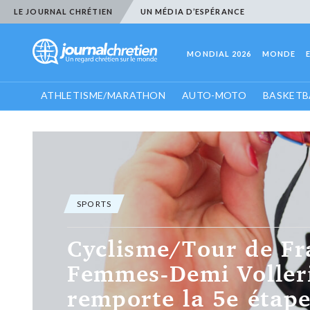
LE JOURNAL CHRÉTIEN
UN MÉDIA D’ESPÉRANCE
MONDIAL 2026
MONDE
ATHLETISME/MARATHON
AUTO-MOTO
BASKETB
SPORTS
Football: Infantino,
en difficulté, organi