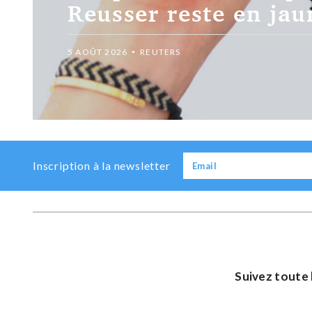
réunion de crise au
5 AOÛT 2026
REUTERS
Previous
Next
Inscription à la newsletter
Suivez toute 