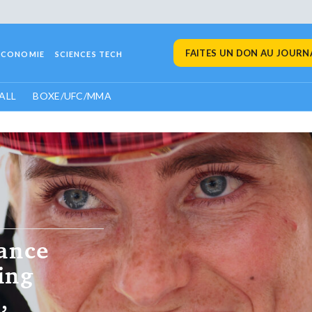
FAITES UN DON AU JOURNA
ECONOMIE
SCIENCES TECH
ALL
BOXE/UFC/MMA
 toujours
se une