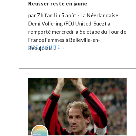
Reusser reste en jaune
par Zhifan Liu 5 août - La Néerlandaise
Demi Vollering (FDJ United-Suez) a
remporté mercredi la 5e étape du Tour de
France Femmes à Belleville-en-
LIRE LA SUITE →
Beaujolais…