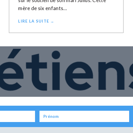
sur le soutien de son mari Julius. Cette
mère de six enfants…
LIRE LA SUITE →