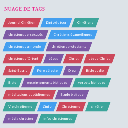
NUAGE DE TAGS
Journal Chrétien
L’info du jour
Chrétiens
chrétiens persécutés
Chrétiens évangéliques
chrétiens du monde
chrétiens protestants
chrétiens d'Orient
Jésus
Christ
Jésus-Christ
Saint-Esprit
Père céleste
Dieu
Bible audio
Bible
enseignements bibliques
versets bibliques
méditations quotidiennes
Etude biblique
Vie chrétienne
L'info
Chrétienne
chrétien
média chrétien
infos chrétiennes