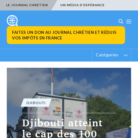
LE JOURNAL CHRÉTIEN
UN MÉDIA D’ESPÉRANCE
FAITES UN DON AU JOURNAL CHRÉTIEN ET RÉDUIS
VOS IMPÔTS EN FRANCE
Catégories
DJIBOUTI
Djibouti atteint
le cap des 100