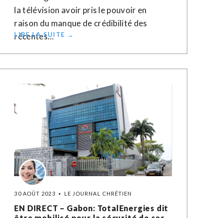
la télévision avoir pris le pouvoir en
raison du manque de crédibilité des
LIRE LA SUITE →
récentes…
30 AOÛT 2023
LE JOURNAL CHRÉTIEN
EN DIRECT – Gabon: TotalEnergies dit
être mobilisé pour la sécurité de ses