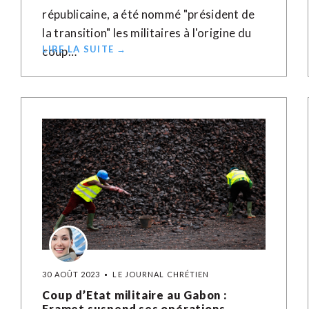
républicaine, a été nommé "président de
la transition" les militaires à l'origine du
LIRE LA SUITE →
coup…
30 AOÛT 2023
LE JOURNAL CHRÉTIEN
Coup d’Etat militaire au Gabon :
Eramet suspend ses opérations