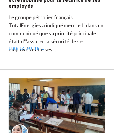
employés
Le groupe pétrolier français
TotalEnergies a indiqué mercredi dans un
communiqué que sa priorité principale
était d'"assurer la sécurité de ses
LIRE LA SUITE →
employés et de ses…