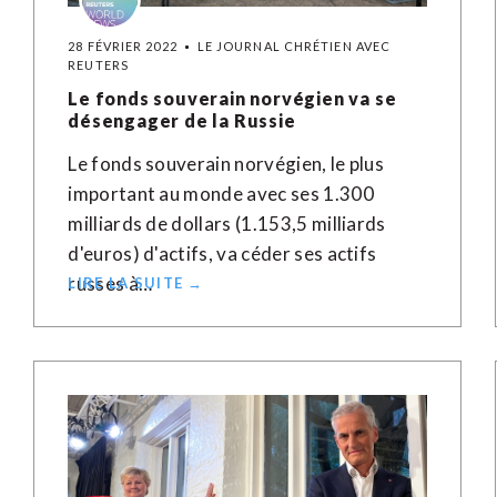
28 FÉVRIER 2022
LE JOURNAL CHRÉTIEN AVEC
REUTERS
Le fonds souverain norvégien va se
désengager de la Russie
Le fonds souverain norvégien, le plus
important au monde avec ses 1.300
milliards de dollars (1.153,5 milliards
d'euros) d'actifs, va céder ses actifs
russes à…
LIRE LA SUITE →