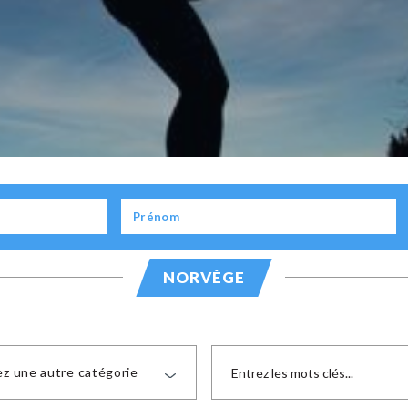
ie
NORVÈGE
ez une autre catégorie