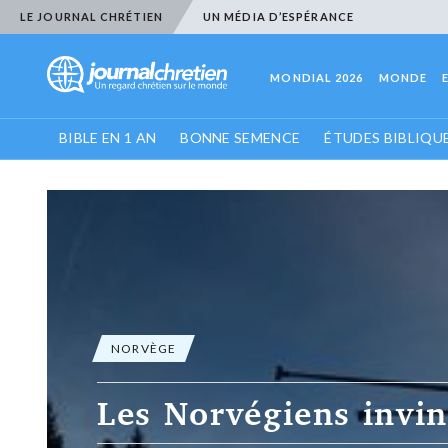
LE JOURNAL CHRÉTIEN
UN MÉDIA D’ESPÉRANCE
MONDIAL 2026
MONDE
BIBLE EN 1 AN
BONNE SEMENCE
ÉTUDES BIBLIQU
NORVÈGE
La Norvège fou
soutien de 161