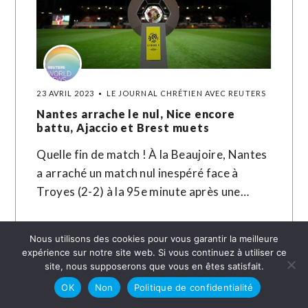
23 AVRIL 2023
LE JOURNAL CHRÉTIEN AVEC REUTERS
Nantes arrache le nul, Nice encore
battu, Ajaccio et Brest muets
Quelle fin de match ! À la Beaujoire, Nantes
a arraché un match nul inespéré face à
Troyes (2-2) à la 95e minute après une…
LIRE LA SUITE →
Nous utilisons des cookies pour vous garantir la meilleure
expérience sur notre site web. Si vous continuez à utiliser ce
site, nous supposerons que vous en êtes satisfait.
OK
Non
Politique de confidentialité