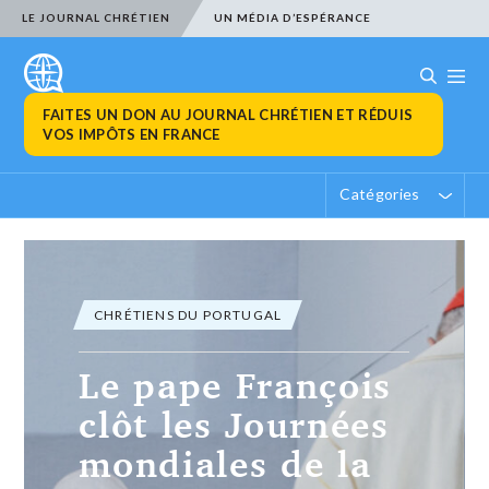
LE JOURNAL CHRÉTIEN
UN MÉDIA D’ESPÉRANCE
FAITES UN DON AU JOURNAL CHRÉTIEN ET RÉDUIS
VOS IMPÔTS EN FRANCE
Catégories
CHRÉTIENS DU PORTUGAL
Le pape François
clôt les Journées
mondiales de la