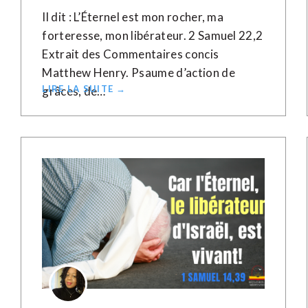
Il dit : L’Éternel est mon rocher, ma
forteresse, mon libérateur. 2 Samuel 22,2
Extrait des Commentaires concis
Matthew Henry. Psaume d’action de
LIRE LA SUITE →
grâces, de…