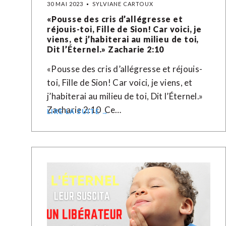
30 MAI 2023
SYLVIANE CARTOUX
«Pousse des cris d’allégresse et
réjouis-toi, Fille de Sion! Car voici, je
viens, et j’habiterai au milieu de toi,
Dit l’Éternel.» Zacharie‬ ‭2‬:‭10‬ ‭
«Pousse des cris d’allégresse et réjouis-
toi, Fille de Sion! Car voici, je viens, et
j’habiterai au milieu de toi, Dit l’Éternel.»
Zacharie‬ ‭2‬:‭10‬ ‭ Ce…
LIRE LA SUITE →