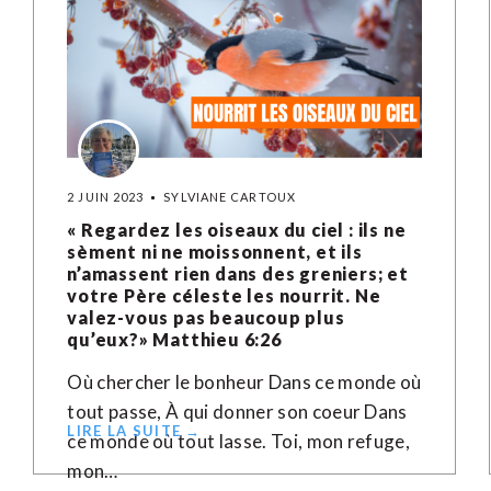
2 JUIN 2023
SYLVIANE CARTOUX
« Regardez les oiseaux du ciel : ils ne
sèment ni ne moissonnent, et ils
n’amassent rien dans des greniers; et
votre Père céleste les nourrit. Ne
valez-vous pas beaucoup plus
qu’eux?» Matthieu‬ ‭6‬:‭26‬ ‭
Où chercher le bonheur Dans ce monde où
tout passe, À qui donner son coeur Dans
LIRE LA SUITE →
ce monde où tout lasse. Toi, mon refuge,
mon…