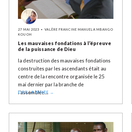
27 MAI 2023
VALÈRE FRANCINE MANUELA MBANGO
KOUOH
Les mauvaises fondations à l’épreuve
de la puissance de Dieu
la destruction des mauvaises fondations
construites par les ascendants était au
centre de la rencontre organisée le 25
mai dernier par la branche de
l'assemblée…
LIRE LA SUITE →