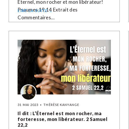
Éternel, mon rocher et mon libérateur!
Psaumes 19,14 Extrait des
LIRE LA SUITE →
Commentaires…
31 MAI 2023
THÉRÈSE KANYANGE
Il dit : L’Éternel est mon rocher, ma
forteresse, mon libérateur. 2 Samuel
22,2