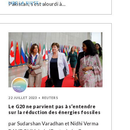
LIRE LA SUITE →
Pakistan, s'est alourdi à…
22 JUILLET 2023
REUTERS
Le G20 ne parvient pas à s’entendre
sur la réduction des énergies fossiles
par Sudarshan Varadhan et Nidhi Verma