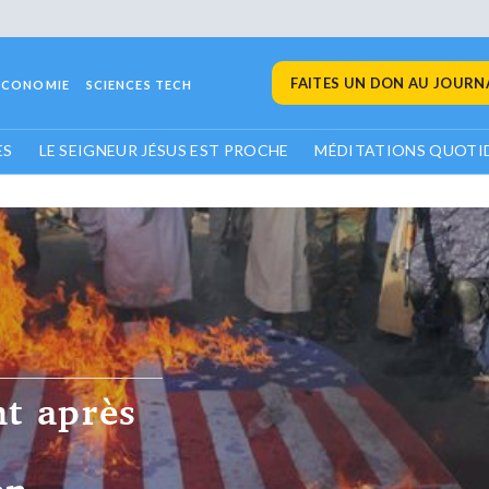
FAITES UN DON AU JOURNA
ECONOMIE
SCIENCES TECH
ES
LE SEIGNEUR JÉSUS EST PROCHE
MÉDITATIONS QUOTI
DÉPÊCHES REUTERS
A Kyiv, Sunak 
augmentation de