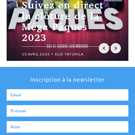
Suivez en direct
la clôture de la
Méga Pâques
2023
10 AVRIL 2023
ELIE TATUKILA
Inscription à la newsletter