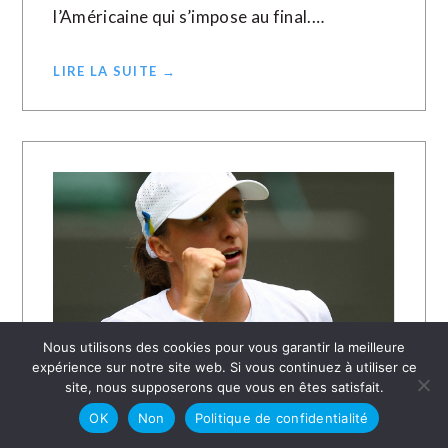
l’Américaine qui s’impose au final.…
LIRE LA SUITE →
Nous utilisons des cookies pour vous garantir la meilleure
expérience sur notre site web. Si vous continuez à utiliser ce
site, nous supposerons que vous en êtes satisfait.
10 JUILLET 2023
LE JOURNAL CHRÉTIEN
OK
Non
Politique de confidentialité
Swiatek gagne dans la douleur,
Azarenka chute sous les huées