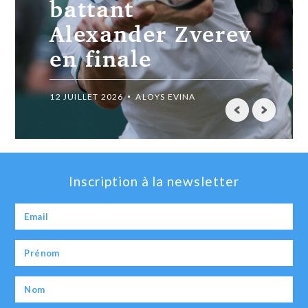
Djokovic et
rejoint Carlos
Alcaraz en finale
de Wimbledon
11 JUILLET 2025
LE JOURNAL CHRÉTIEN
Inscription à la newsletter