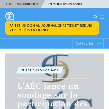
LE JOURNAL CHRÉTIEN
UN MÉDIA D’ESPÉRANCE
FAITES UN DON AU JOURNAL CHRÉTIEN ET RÉDUIS
VOS IMPÔTS EN FRANCE
Catégories
CHRÉTIENS DU CANADA
Nadège Mbuma
devient
chroniqueuse
dans une