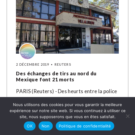
2 DÉCEMBRE 2019
REUTERS
Des échanges de tirs au nord du
Mexique font 21 morts
PARIS (Reuters) - Des heurts entre la police
et des hommes armés faisant supposément
Nous utilisons des cookies pour vous garantir la meilleure
parti d'un cartel dans le nord du Mexique,
expérience sur notre site web. Si vous continuez à utiliser ce
ont fait 21…
site, nous supposerons que vous en êtes satisfait.
OK
Non
Politique de confidentialité
LIRE LA SUITE →