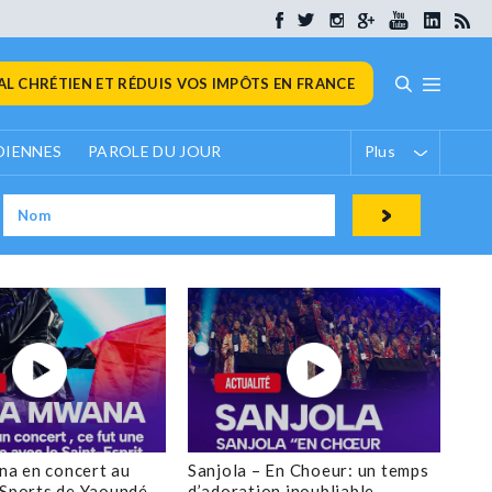
L CHRÉTIEN ET RÉDUIS VOS IMPÔTS EN FRANCE
DIENNES
PAROLE DU JOUR
Plus
a en concert au
Sanjola – En Choeur: un temps
 Sports de Yaoundé
d’adoration inoubliable