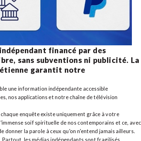
 indépendant financé par des
bre, sans subventions ni publicité. La
rétienne
garantit notre
ible une information indépendante accessible
tes,
nos applications
et notre
chaîne de télévision
, chaque enquête existe uniquement grâce à votre
l’immense soif spirituelle de nos contemporains et ce, ave
de donner la parole à ceux qu’on n’entend jamais ailleurs.
. Partout, les médias indépendants sont fragilisés,