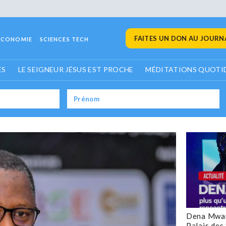
FAITES UN DON AU JOURNA
ECONOMIE
SCIENCES TECH
ES
LE SEIGNEUR JÉSUS EST PROCHE
MÉDITATIONS QUOTI
Dena Mwan
Palais des