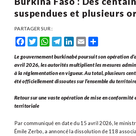
Burkina Faso : Des centai
suspendues et plusieurs o
PARTAGER SUR :
Facebook
Twitter
WhatsApp
Telegram
LinkedIn
Email
Partager
Le gouvernement burkinabé poursuit son opération d’a
avril 2026, les autorités multiplient les mesures admi
à la réglementation en vigueur. Au total, plusieurs cen
été officiellement dissoutes sur l’ensemble du territoir
Retour sur une vaste opération de mise en conformité 
territoriale
Par communiqué en date du 15 avril 2026, le ministre 
Émile Zerbo, a annoncé la dissolution de 118 assoc