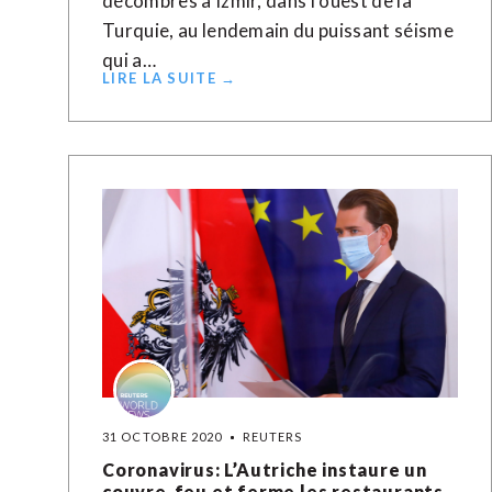
décombres à Izmir, dans l'ouest de la
Turquie, au lendemain du puissant séisme
qui a…
LIRE LA SUITE →
31 OCTOBRE 2020
REUTERS
Coronavirus: L’Autriche instaure un
couvre-feu et ferme les restaurants