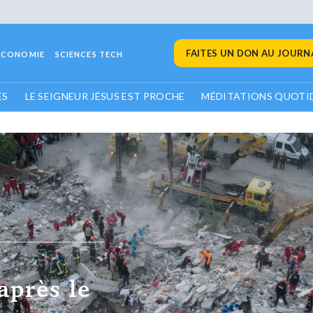
FAITES UN DON AU JOURNA
ECONOMIE
SCIENCES TECH
ES
LE SEIGNEUR JÉSUS EST PROCHE
MÉDITATIONS QUOTI
 revenir vers toi,
et nous
s! Donne-nous
 jours comme ceux