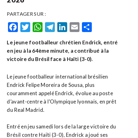
PARTAGER SUR :
Facebook
Twitter
WhatsApp
Telegram
LinkedIn
Email
Partager
Le jeune footballeur chrétien Endrick, entré
en jeu à la 64ème minute, a contribué à la
victoire du Brésil face à Haïti (3-0).
Le jeune footballeur international brésilien
Endrick Felipe Moreira de Sousa, plus
couramment appelé Endrick, évolue au poste
d’avant-centre à l’Olympique lyonnais, en prêt
du Real Madrid.
Entré en jeu samedi lors de la large victoire du
Brésil contre Haïti (3-0), Endrick a joué ses