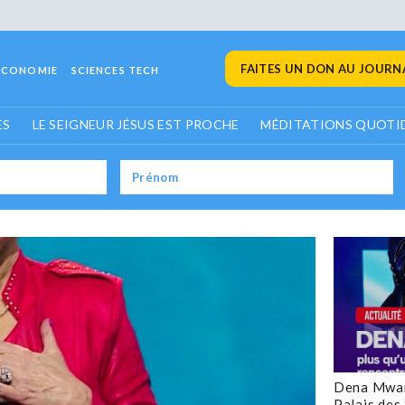
FAITES UN DON AU JOURNA
ECONOMIE
SCIENCES TECH
ES
LE SEIGNEUR JÉSUS EST PROCHE
MÉDITATIONS QUOTI
Dena Mwan
Palais des