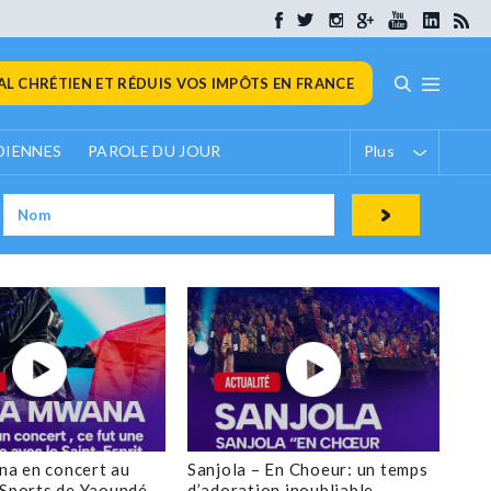
L CHRÉTIEN ET RÉDUIS VOS IMPÔTS EN FRANCE
DIENNES
PAROLE DU JOUR
Plus
a en concert au
Sanjola – En Choeur: un temps
 Sports de Yaoundé
d’adoration inoubliable