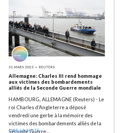
31 MARS 2023
REUTERS
Allemagne: Charles III rend hommage
aux victimes des bombardements
alliés de la Seconde Guerre mondiale
HAMBOURG, ALLEMAGNE (Reuters) - Le
roi Charles d'Angleterre a déposé
vendredi une gerbe à la mémoire des
victimes des bombardements alliés de la
LIRE LA SUITE →
Seconde Guerre…