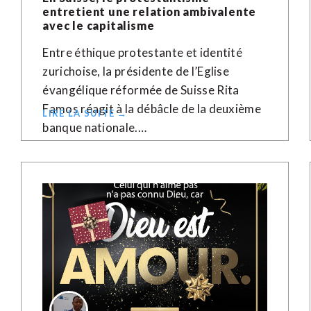
entretient une relation ambivalente
avec le capitalisme
Entre éthique protestante et identité
zurichoise, la présidente de l’Eglise
évangélique réformée de Suisse Rita
Famos réagit à la débâcle de la deuxième
LIRE LA SUITE →
banque nationale.…