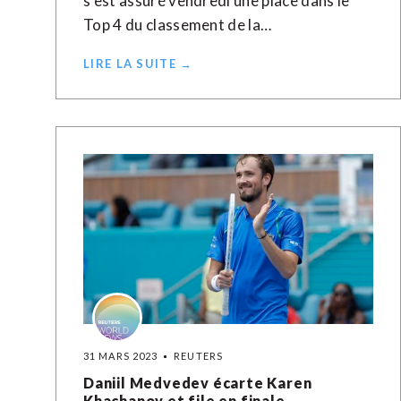
s'est assuré vendredi une place dans le
Top 4 du classement de la…
LIRE LA SUITE →
31 MARS 2023
REUTERS
Daniil Medvedev écarte Karen
Khachanov et file en finale