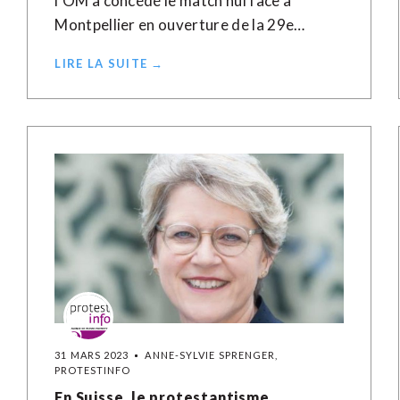
l'OM a concédé le match nul face à
Montpellier en ouverture de la 29e…
LIRE LA SUITE →
31 MARS 2023
ANNE-SYLVIE SPRENGER,
PROTESTINFO
En Suisse, le protestantisme