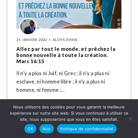
31 JANVIER 2022
ALOYS EVINA
Allez par tout le monde, et prêchez la
bonne nouvelle à toute la création.
Marc 16:15
Il n’y a plus ni Juif, ni Grec ; il n’y a plus ni
esclave, ni homme libre ; il n’y a plus ni
homme, ni femme :…
LIRE LA SUITE →
Nous utilisons des cookies pour vous garantir la meilleure
expérience sur notre site web. Si vous continuez à utiliser ce
site, nous supposerons que vous en êtes satisfait.
OK
Non
Politique de confidentialité