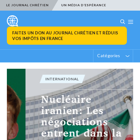
LE JOURNAL CHRÉTIEN
UN MÉDIA D’ESPÉRANCE
FAITES UN DON AU JOURNAL CHRÉTIEN ET RÉDUIS
VOS IMPÔTS EN FRANCE
Catégories
INTERNATIONAL
Nucléaire
iranien: Les
négociations
entrent dans la