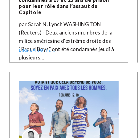
pour leur rôle dans l’assaut du
Capitole
par Sarah N. Lynch WASHINGTON
(Reuters) - Deux anciens membres de la
milice américaine d'extrême droite des
"Proud Boys" ont été condamnés jeudi à
LIRE LA SUITE →
plusieurs…