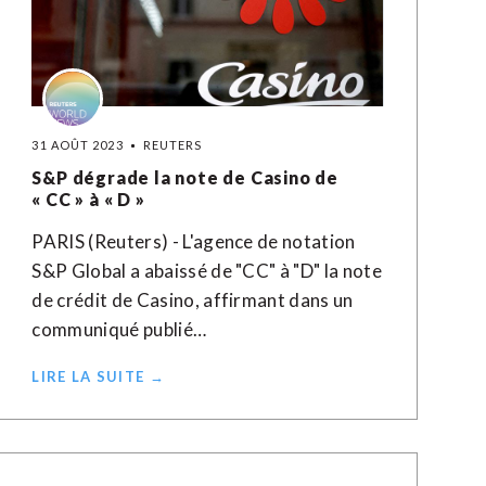
31 AOÛT 2023
REUTERS
S&P dégrade la note de Casino de
« CC » à « D »
PARIS (Reuters) - L'agence de notation
S&P Global a abaissé de "CC" à "D" la note
de crédit de Casino, affirmant dans un
communiqué publié…
LIRE LA SUITE →