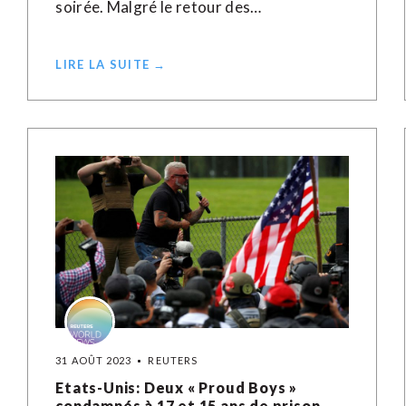
soirée. Malgré le retour des…
LIRE LA SUITE →
31 AOÛT 2023
REUTERS
Etats-Unis: Deux « Proud Boys »
condamnés à 17 et 15 ans de prison