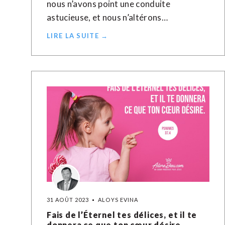
nous n’avons point une conduite
astucieuse, et nous n’altérons…
LIRE LA SUITE →
31 AOÛT 2023
ALOYS EVINA
Fais de l’Éternel tes délices, et il te
donnera ce que ton cœur désire.