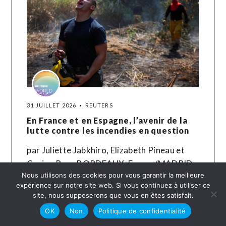
31 JUILLET 2026
REUTERS
En France et en Espagne, l’avenir de la
lutte contre les incendies en question
par Juliette Jabkhiro, Elizabeth Pineau et
Corina Pons BORDEAUX, France/MADRID,
Nous utilisons des cookies pour vous garantir la meilleure
31 juillet (Reuters) - Les gigantesques
expérience sur notre site web. Si vous continuez à utiliser ce
incendies de forêt qui font rage en Europe,
site, nous supposerons que vous en êtes satisfait.
en…
OK
Non
Politique de confidentialité