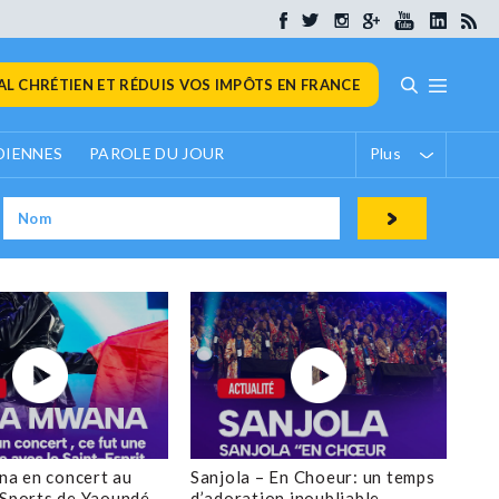
L CHRÉTIEN ET RÉDUIS VOS IMPÔTS EN FRANCE
DIENNES
PAROLE DU JOUR
Plus
a en concert au
Sanjola – En Choeur: un temps
 Sports de Yaoundé
d’adoration inoubliable