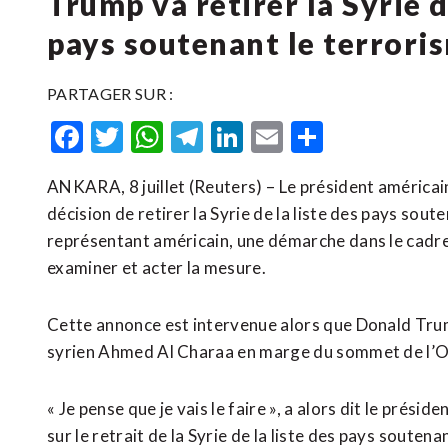
Trump va retirer la Syrie d
pays soutenant le terrori
PARTAGER SUR :
Facebook
Twitter
WhatsApp
Telegram
LinkedIn
Email
Partager
ANKARA, 8 juillet (Reuters) – Le président américai
décision de retirer la Syrie de la liste des pays sou
représentant américain, ​une ‌démarche dans le cadre
examiner et acter la mesure.
Cette ‌annonce est ‌intervenue alors que Donald Tr
syrien Ahmed Al Charaa en marge du sommet ​de l’Ot
« Je pense que je vais le faire », a alors dit le prés
sur le retrait de la Syrie de la liste des pays ⁠soutena