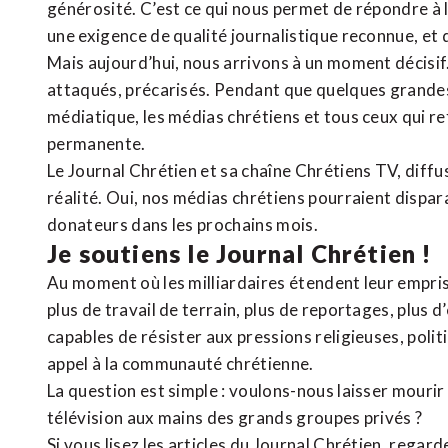
générosité. C’est ce qui nous permet de répondre à 
une exigence de qualité journalistique reconnue,
et 
Mais aujourd’hui, nous arrivons à un moment décisif
attaqués, précarisés. Pendant que quelques grandes
médiatique, les médias chrétiens et tous ceux qui 
permanente.
Le Journal Chrétien et sa chaîne Chrétiens TV, diffu
réalité. Oui, nos médias chrétiens pourraient dispa
donateurs dans les prochains mois.
Je soutiens le Journal Chrétien !
Au moment où les milliardaires étendent leur emprise
plus de travail de terrain, plus de reportages, plus 
capables de résister aux pressions religieuses, poli
appel à la communauté chrétienne.
La question est simple : voulons-nous laisser mourir l
télévision aux mains des grands groupes privés ?
Si vous lisez les articles du Journal Chrétien, rega