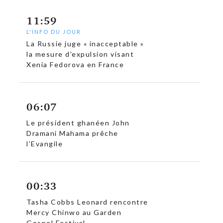
c
11:59
L'INFO DU JOUR
La Russie juge « inacceptable »
la mesure d’expulsion visant
Xenia Fedorova en France
06:07
Le président ghanéen John
Dramani Mahama prêche
l’Evangile
00:33
Tasha Cobbs Leonard rencontre
Mercy Chinwo au Garden
Gospel Festival