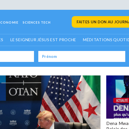
FAITES UN DON AU JOURNA
ECONOMIE
SCIENCES TECH
ES
LE SEIGNEUR JÉSUS EST PROCHE
MÉDITATIONS QUOTI
Dena Mwan
Palais des