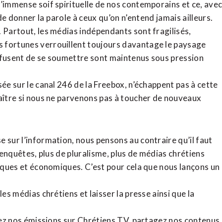
l’immense soif spirituelle de nos contemporains et ce, ave
de donner la parole à ceux qu’on n’entend jamais ailleurs.
. Partout, les médias indépendants sont fragilisés,
 fortunes verrouillent toujours davantage le paysage
refusent de se soumettre sont maintenus sous pression
sée sur le canal 246 de la Freebox, n’échappent pas à cette
raître si nous ne parvenons pas à toucher de nouveaux
 sur l’information, nous pensons au contraire qu’il faut
d’enquêtes, plus de pluralisme, plus de médias chrétiens
tiques et économiques. C’est pour cela que nous lançons un
es médias chrétiens et laisser la presse ainsi que la
rdez nos émissions sur Chrétiens TV, partagez nos contenus