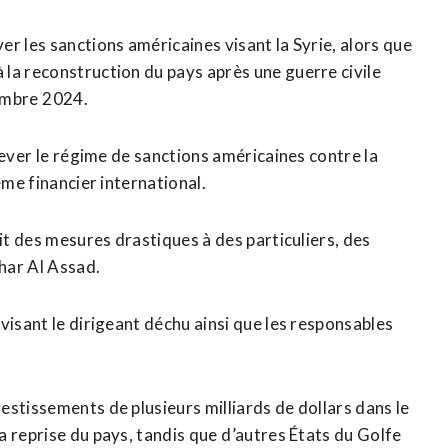
r les sanctions américaines visant la Syrie, alors que
la reconstruction du pays après une guerre civile
embre ⁠2024.
ever ⁠le régime de sanctions américaines contre la ​
ème financier international.
ait des mesures drastiques à des particuliers, des
char Al Assad.
isant ​le dirigeant déchu ainsi que les responsables
estissements de plusieurs milliards de dollars dans le
 reprise du pays, tandis que ⁠d’autres États du Golfe