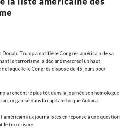
e la liste américaine des
sme
n Donald Trump a notifié le Congrès américain de sa
tenant le terrorisme, a déclaré mercredi un haut
 de laquelle ​le Congrès dispose ⁠de 45 jours pour
ump a rencontré plus tôt dans la journée son homologue
an, organisé dans la capitale turque Ankara.
ident américain aux journalistes en réponse à une question
nt le terrorisme.