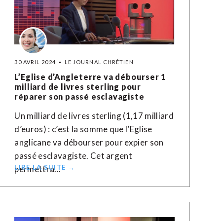
30 AVRIL 2024
LE JOURNAL CHRÉTIEN
L’Eglise d’Angleterre va débourser 1
milliard de livres sterling pour
réparer son passé esclavagiste
Un milliard de livres sterling (1,17 milliard
d’euros) : c’est la somme que l’Eglise
anglicane va débourser pour expier son
passé esclavagiste. Cet argent
LIRE LA SUITE →
permettra…