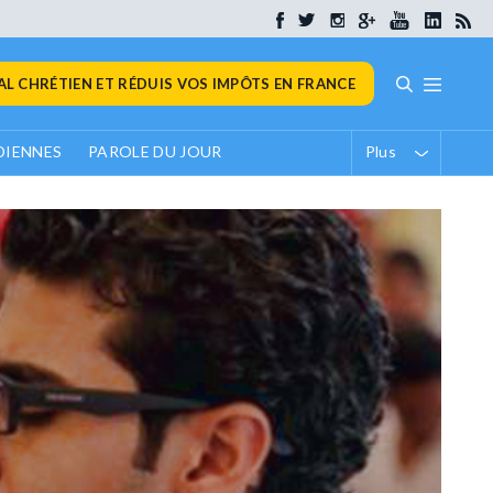
L CHRÉTIEN ET RÉDUIS VOS IMPÔTS EN FRANCE
DIENNES
PAROLE DU JOUR
Plus
CHRÉTIENS D'ORIENT
CHRÉTIENS D'ORIENT
CHRÉTIENS D'ORIENT
Résultats d’une enquête 
les écoles chrétiennes au