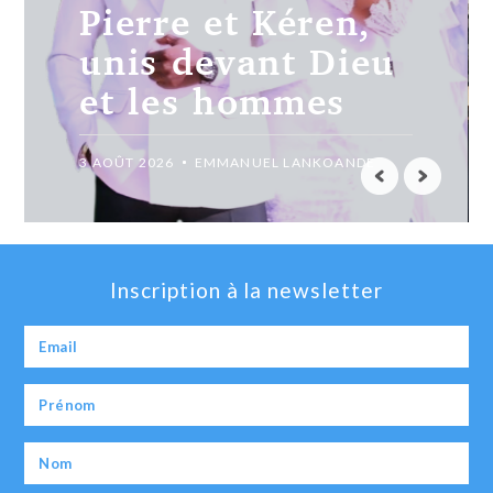
Madiéga,
jusqu’au bout
avec Christ.
31 JUILLET 2026
EMMANUEL LANKOANDE
Inscription à la newsletter