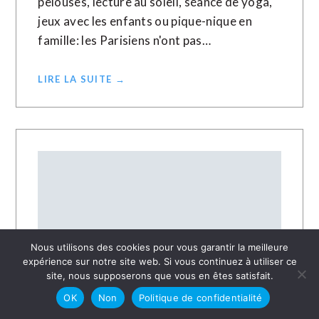
pelouses, lecture au soleil, séance de yoga,
jeux avec les enfants ou pique-nique en
famille: les Parisiens n'ont pas…
LIRE LA SUITE →
Nous utilisons des cookies pour vous garantir la meilleure
expérience sur notre site web. Si vous continuez à utiliser ce
site, nous supposerons que vous en êtes satisfait.
OK
Non
Politique de confidentialité
30 MAI 2020
MIKI HARDY