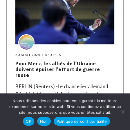
30 AOÛT 2025
REUTERS
Pour Merz, les alliés de l’Ukraine
doivent épuiser l’effort de guerre
russe
BERLIN (Reuters) -Le chancelier allemand
Friedrich Merz a déclaré samedi que la
Nous utilisons des cookies pour vous garantir la meilleure
Russie ne mettrait fin à la guerre en Ukraine
expérience sur notre site web. Si vous continuez à utiliser ce
que lorsqu'elle ne serait…
site, nous supposerons que vous en êtes satisfait.
OK
Non
Politique de confidentialité
LIRE LA SUITE →