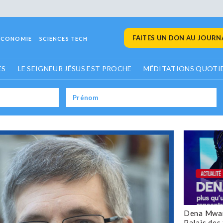
FAITES UN DON AU JOURNA
ECONOMIE
SCIENCES TECH
ES
LE SEIGNEUR JÉSUS EST PROCHE
MÉDITATIONS QUOTI
Dena Mwan
Palais des