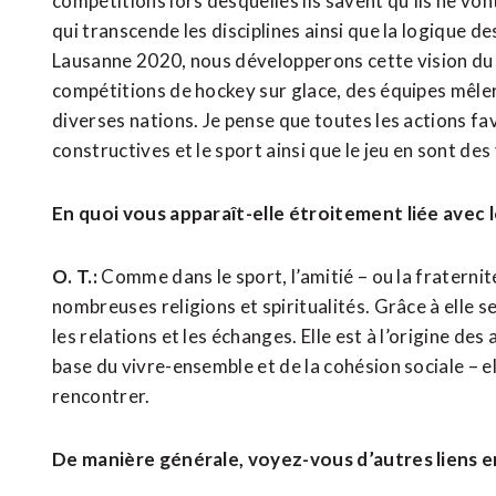
compétitions lors desquelles ils savent qu’ils ne vo
qui transcende les disciplines ainsi que la logique d
Lausanne 2020, nous développerons cette vision du 
compétitions de hockey sur glace, des équipes mêler
diverses nations. Je pense que toutes les actions fav
constructives et le sport ainsi que le jeu en sont des
En quoi vous apparaît-elle étroitement liée avec l
O. T.:
Comme dans le sport, l’amitié – ou la fraternité,
nombreuses religions et spiritualités. Grâce à elle se
les relations et les échanges. Elle est à l’origine des a
base du vivre-ensemble et de la cohésion sociale – e
rencontrer.
De manière générale, voyez-vous d’autres liens e