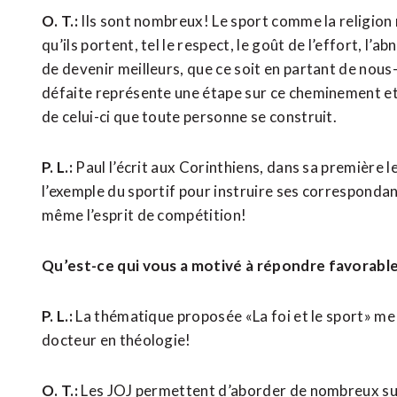
O. T.:
Ils sont nombreux! Le sport comme la religion
qu’ils portent, tel le respect, le goût de l’effort, l
de devenir meilleurs, que ce soit en partant de nou
défaite représente une étape sur ce cheminement et c
de celui-ci que toute personne se construit.
P. L.:
Paul l’écrit aux Corinthiens, dans sa première le
l’exemple du sportif pour instruire ses correspondants:
même l’esprit de compétition!
Qu’est-ce qui vous a motivé à répondre favorable
P. L.:
La thématique proposée «La foi et le sport» me
docteur en théologie!
O. T.:
Les JOJ permettent d’aborder de nombreux suje