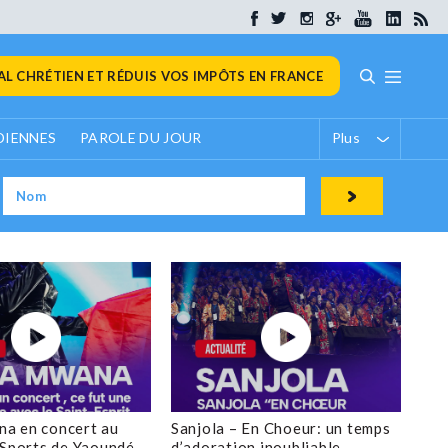
L CHRÉTIEN ET RÉDUIS VOS IMPÔTS EN FRANCE
DIENNES
PAROLE DU JOUR
Plus
a en concert au
Sanjola – En Choeur: un temps
 Sports de Yaoundé
d’adoration inoubliable