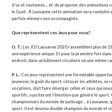
d’us et coutumes… et de proposer des animations com
le Guet. À Lausanne cette animation sera conduite so
parfois mineurs non accompagnés.
Que représentent ces Jeux pour vous?
O. T.:
Les JOJ Lausanne 2020 rassemblent plus de 180
une expérience unique. Et pour la première fois dans
endroit, dans un bâtiment circulaire où une même ra
P. L.:
Ces jeux représentent une formidable opportu
jeunesse, le goût du sport; côtoyer les athlètes, se 
vocations, doit faire émerger celles et ceux qui nous
sportifs, susciteront l’émotion que génère le sport.
championnats du monde de patinage… à Lausanne, qu
sport. Il est devenu double champion du monde et 