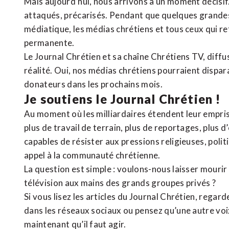
Mais aujourd’hui, nous arrivons à un moment décisif
attaqués, précarisés. Pendant que quelques grandes
médiatique, les médias chrétiens et tous ceux qui 
permanente.
Le Journal Chrétien et sa chaîne Chrétiens TV, diffu
réalité. Oui, nos médias chrétiens pourraient dispa
donateurs dans les prochains mois.
Je soutiens le Journal Chrétien !
Au moment où les milliardaires étendent leur emprise
plus de travail de terrain, plus de reportages, plus 
capables de résister aux pressions religieuses, poli
appel à la communauté chrétienne.
La question est simple : voulons-nous laisser mourir l
télévision aux mains des grands groupes privés ?
Si vous lisez les articles du Journal Chrétien, rega
dans les réseaux sociaux ou pensez qu’une autre voix 
maintenant qu’il faut agir.