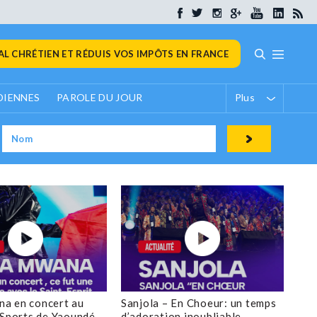
L CHRÉTIEN ET RÉDUIS VOS IMPÔTS EN FRANCE
DIENNES
PAROLE DU JOUR
Plus
a en concert au
Sanjola – En Choeur: un temps
 Sports de Yaoundé
d’adoration inoubliable