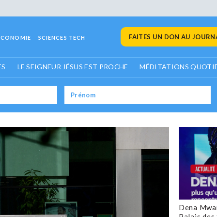
FAITES UN DON AU JOURNA
ECONOMIE
SCIENCES TECH
ES
LE SEIGNEUR JÉSUS EST PROCHE
MÉDITATIONS QUOTI
Dena Mwan
Palais des