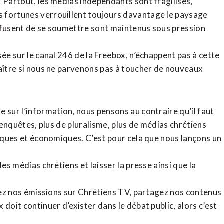
. Partout, les médias indépendants sont fragilisés,
 fortunes verrouillent toujours davantage le paysage
refusent de se soumettre sont maintenus sous pression
sée sur le canal 246 de la Freebox, n’échappent pas à cette
raître si nous ne parvenons pas à toucher de nouveaux
 sur l’information, nous pensons au contraire qu’il faut
d’enquêtes, plus de pluralisme, plus de médias chrétiens
tiques et économiques. C’est pour cela que nous lançons un
es médias chrétiens et laisser la presse ainsi que la
rdez nos émissions sur Chrétiens TV, partagez nos contenus
doit continuer d’exister dans le débat public, alors c’est