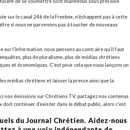
refusent de se soumettre sont maintenus sous pression
sée sur le canal 246 de la Freebox, n’échappent pas à cette
raître si nous ne parvenons pas à toucher de nouveaux
 sur l’information, nous pensons au contraire qu’il faut
d’enquêtes, plus de pluralisme, plus de médias chrétiens
tiques et économiques. C’est pour cela que nous lançons un
es médias chrétiens et laisser la presse ainsi que la
rdez nos émissions sur Chrétiens TV, partagez nos contenus
doit continuer d’exister dans le débat public, alors c’est
uels du Journal Chrétien. Aidez-nous
ettez à une voix indépendante de