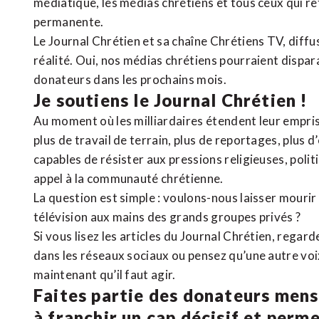
médiatique, les médias chrétiens et tous ceux qui 
permanente.
Le Journal Chrétien et sa chaîne Chrétiens TV, diffu
réalité. Oui, nos médias chrétiens pourraient dispa
donateurs dans les prochains mois.
Je soutiens le Journal Chrétien !
Au moment où les milliardaires étendent leur emprise
plus de travail de terrain, plus de reportages, plus 
capables de résister aux pressions religieuses, poli
appel à la communauté chrétienne.
La question est simple : voulons-nous laisser mourir l
télévision aux mains des grands groupes privés ?
Si vous lisez les articles du Journal Chrétien, rega
dans les réseaux sociaux ou pensez qu’une autre voix 
maintenant qu’il faut agir.
Faites partie des donateurs mens
à franchir un cap décisif et perm