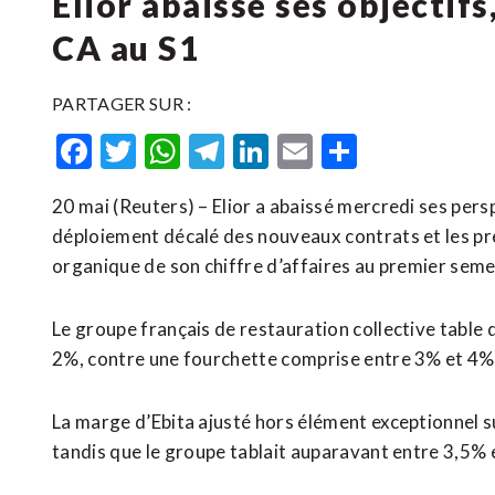
Elior abaisse ses objectif
CA au S1
PARTAGER SUR :
Facebook
Twitter
WhatsApp
Telegram
LinkedIn
Email
Partager
20 mai (Reuters) – Elior a abaissé mercredi ses pers
déploiement décalé des nouveaux contrats et les press
​organique de ⁠son chiffre d’affaires au premier seme
Le ‌groupe français ‌de restauration collective tabl
2%, contre ​une fourchette comprise entre 3% et 
La marge d’Ebita ajusté hors élément exceptionnel s
tandis que le ⁠groupe tablait auparavant entre 3,5% e