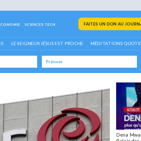
FAITES UN DON AU JOURNA
ECONOMIE
SCIENCES TECH
ES
LE SEIGNEUR JÉSUS EST PROCHE
MÉDITATIONS QUOTI
Dena Mwan
Palais des