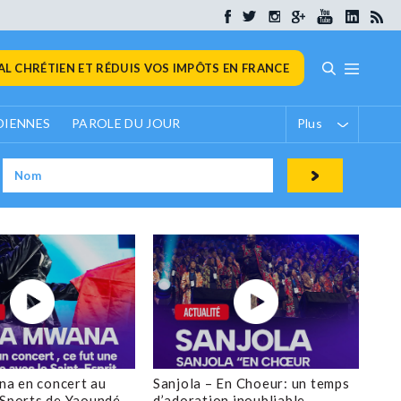
L CHRÉTIEN ET RÉDUIS VOS IMPÔTS EN FRANCE
DIENNES
PAROLE DU JOUR
Plus
a en concert au
Sanjola – En Choeur: un temps
 Sports de Yaoundé
d’adoration inoubliable