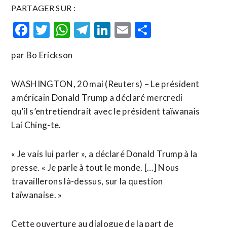
PARTAGER SUR :
Facebook
Twitter
WhatsApp
Telegram
LinkedIn
Email
Partager
par Bo Erickson
WASHINGTON, 20 mai (Reuters) – Le président
américain Donald Trump a déclaré mercredi
qu’il s’entretiendrait avec le président taïwanais
Lai Ching-te.
« Je vais lui parler », a déclaré Donald Trump à ​la
‌presse. « Je parle à tout le ​monde. […] Nous
⁠travaillerons là-dessus, sur la question
taïwanaise. »
Cette ouverture au ‌dialogue de ‌la part de