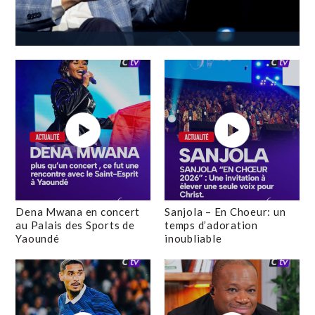
Dena Mwana en concert
Sanjola – En Choeur: un
au Palais des Sports de
temps d’adoration
Yaoundé
inoubliable