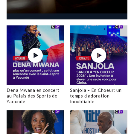
Dena Mwana en concert
Sanjola – En Choeur: un
au Palais des Sports de
temps d’adoration
Yaoundé
inoubliable