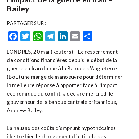
Bailey
PARTAGER SUR :
Facebook
Twitter
WhatsApp
Telegram
LinkedIn
Email
Partager
LONDRES, 20 mai (Reuters) – Le resserrement
de conditions financières depuis le début de la
guerre en Iran donne à la Banque d’Angleterre
(BoE) une marge de manoeuvre pour ​déterminer
‌la meilleure réponse à apporter ​face à ⁠l’impact
économique du conflit, a déclaré mercredi ‌le
gouverneur ‌de la banque centrale britannique,
Andrew Bailey.
La hausse des coûts d’emprunt hypothécaires
illustre bien le changement ​d’attitude des