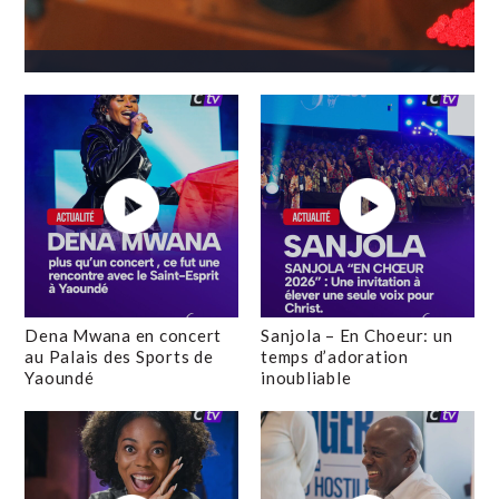
Dena Mwana en concert
Sanjola – En Choeur: un
au Palais des Sports de
temps d’adoration
Yaoundé
inoubliable