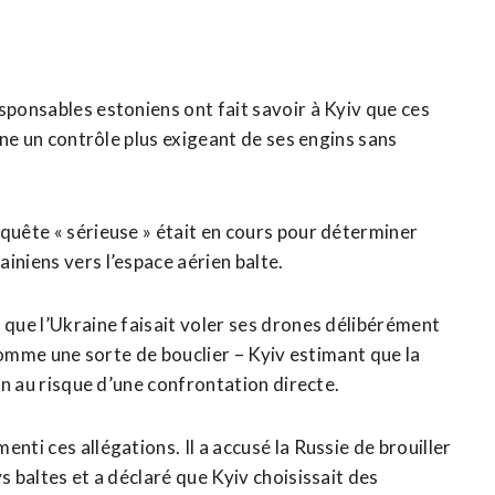
sponsables estoniens ont fait savoir à ​Kyiv que ces
aine un contrôle plus exigeant de ses engins sans
nquête « sérieuse » était en cours pour déterminer
iniens vers l’espace aérien balte.
 que l’Ukraine faisait voler ses drones délibérément
t comme une sorte de bouclier – Kyiv estimant que la
tan au risque d’une ​confrontation directe.
nti ces allégations. Il a accusé la Russie de brouiller
 baltes et a déclaré que Kyiv choisissait des ​