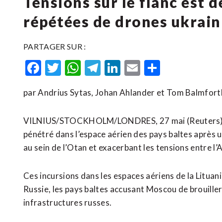
Tensions sur le flanc est d
répétées de drones ukrain
PARTAGER SUR :
Facebook
Twitter
WhatsApp
Telegram
LinkedIn
Email
Partager
par Andrius Sytas, Johan Ahlander et Tom Balmfort
VILNIUS/STOCKHOLM/LONDRES, 27 mai (Reuters) – 
pénétré dans l’espace aérien des pays baltes après
au sein de l’Otan et exacerbant les tensions entre l’A
Ces incursions dans les espaces aériens de la Lituanie
Russie, les pays baltes accusant Moscou de brouiller 
infrastructures russes.