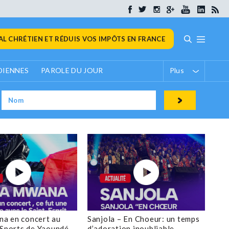
L CHRÉTIEN ET RÉDUIS VOS IMPÔTS EN FRANCE
DIENNES
PAROLE DU JOUR
Plus
a en concert au
Sanjola – En Choeur: un temps
 Sports de Yaoundé
d’adoration inoubliable