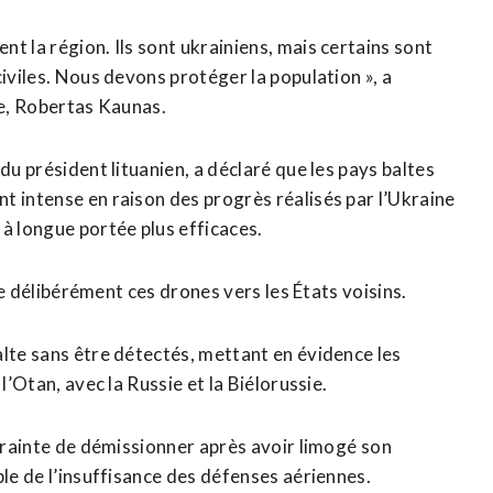
t la région. Ils sont ukrainiens, mais certains sont
civiles. Nous devons protéger la population », a
se, Robertas Kaunas.
du président lituanien, a déclaré que les pays baltes
t intense en raison des progrès réalisés par l’Ukraine
à longue portée plus efficaces.
ige délibérément ces drones vers les États voisins.
alte sans être détectés, mettant en évidence les
l’Otan, avec la Russie et la Biélorussie.
ntrainte de démissionner après avoir limogé ⁠son
ble de l’insuffisance des défenses aériennes.