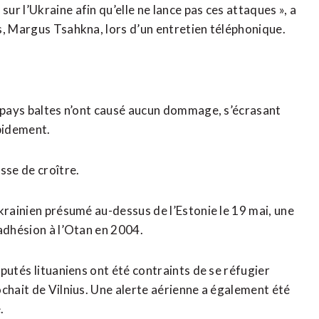
r l’Ukraine afin qu’elle ne lance pas ces attaques », a
s, Margus Tsahkna, lors d’un entretien téléphonique.
s pays baltes n’ont causé aucun dommage, s’écrasant
pidement.
sse de croître.
krainien présumé au-dessus de l’Estonie le 19 mai, une
 adhésion à l’Otan en 2004.
putés ⁠lituaniens ont été contraints de se réfugier
chait de Vilnius. Une alerte aérienne a également été
.