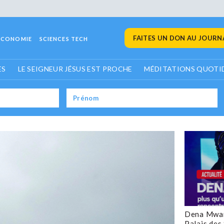
FAITES UN DON AU JOURNA
ECONOMIE
SCIENCES TECH
ES
LE SEIGNEUR JÉSUS EST PROCHE
MÉDITATIONS QUOTI
Dena Mwan
Palais des