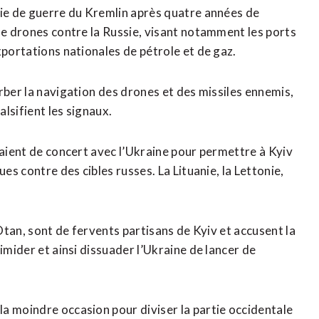
mie de guerre du Kremlin après quatre années de
de drones contre ​la Russie, visant notamment les ports
xportations nationales de pétrole et de gaz.
rber la navigation ⁠des drones et des missiles ennemis,
alsifient les signaux.
saient de concert avec l’Ukraine pour permettre ‌à Kyiv
es contre des cibles russes. La Lituanie, la Lettonie,
’Otan, sont de fervents partisans de Kyiv et accusent la
imider et ainsi dissuader l’Ukraine de lancer de
a moindre ​occasion pour diviser la partie occidentale