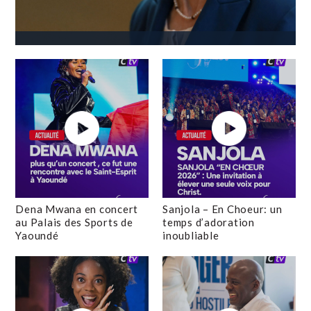
Dena Mwana en concert
Sanjola – En Choeur: un
au Palais des Sports de
temps d’adoration
Yaoundé
inoubliable