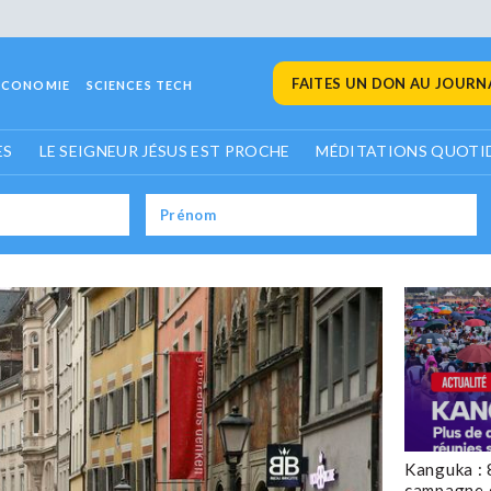
FAITES UN DON AU JOURNA
ECONOMIE
SCIENCES TECH
ES
LE SEIGNEUR JÉSUS EST PROCHE
MÉDITATIONS QUOTI
Kanguka : 
campagne 