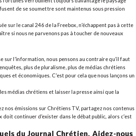
 fortunes verrouillent toujours davantage le paysage
refusent de se soumettre sont maintenus sous pression
sée sur le canal 246 de la Freebox, n’échappent pas à cette
raître si nous ne parvenons pas à toucher de nouveaux
 sur l’information, nous pensons au contraire qu’il faut
d’enquêtes, plus de pluralisme, plus de médias chrétiens
tiques et économiques. C’est pour cela que nous lançons un
es médias chrétiens et laisser la presse ainsi que la
rdez nos émissions sur Chrétiens TV, partagez nos contenus
doit continuer d’exister dans le débat public, alors c’est
uels du Journal Chrétien. Aidez-nous