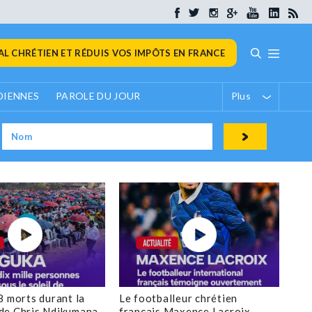
L CHRÉTIEN ET RÉDUIS VOS IMPÔTS EN FRANCE
DIENNES
PAROLE DU JOUR
Plus
8 morts durant la
Le footballeur chrétien
de Chris Ndikumana
français Maxence Lacroix