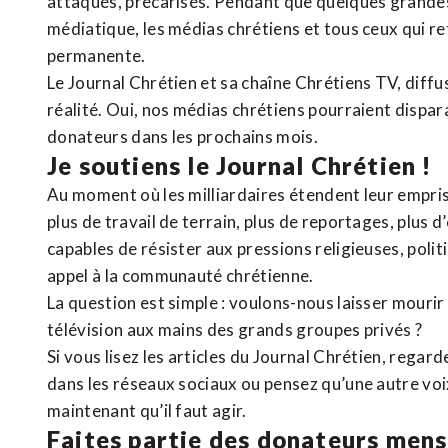
attaqués, précarisés. Pendant que quelques grandes
médiatique, les médias chrétiens et tous ceux qui 
permanente.
Le Journal Chrétien et sa chaîne Chrétiens TV, diffu
réalité. Oui, nos médias chrétiens pourraient dispa
donateurs dans les prochains mois.
Je soutiens le Journal Chrétien !
Au moment où les milliardaires étendent leur emprise
plus de travail de terrain, plus de reportages, plus 
capables de résister aux pressions religieuses, poli
appel à la communauté chrétienne.
La question est simple : voulons-nous laisser mourir l
télévision aux mains des grands groupes privés ?
Si vous lisez les articles du Journal Chrétien, rega
dans les réseaux sociaux ou pensez qu’une autre voix 
maintenant qu’il faut agir.
Faites partie des donateurs mens