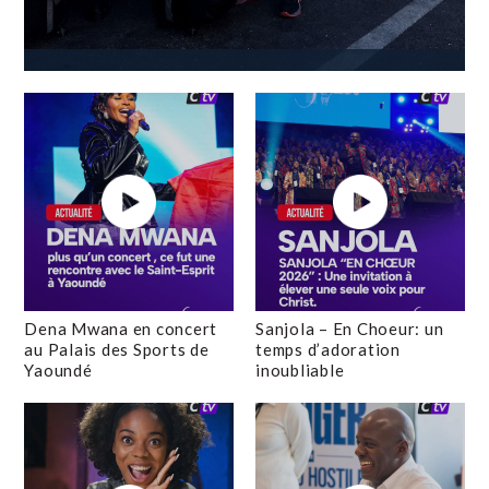
Dena Mwana en concert
Sanjola – En Choeur: un
au Palais des Sports de
temps d’adoration
Yaoundé
inoubliable