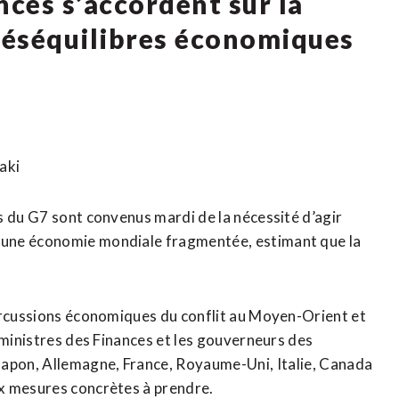
nces s’accordent sur la
 déséquilibres économiques
aki
s du G7 sont convenus mardi de la nécessité d’agir
 une économie mondiale fragmentée, estimant que la
percussions économiques du conflit au Moyen-Orient et
 ministres des ‌Finances et les gouverneurs des
Japon, Allemagne, France, Royaume-Uni, ⁠Italie, Canada
x mesures concrètes à prendre.