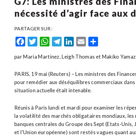
G7: Les ministres des Fina
nécessité d’agir face aux
PARTAGER SUR :
Facebook
Twitter
WhatsApp
Telegram
LinkedIn
Email
Partager
par Maria Martinez, Leigh Thomas et Makiko Yamaz
PARIS, 19 mai (Reuters) – Les ministres des Finance
pour remédier aux déséquilibres commerciaux dans
situation actuelle était intenable.
Réunis à Paris lundi et mardi pour examiner les ré
la volatilité des marchés obligataires mondiaux, ​les
banques centrales du Groupe des ​Sept (Etats-Unis, 
et l’Union européenne) sont restés vagues quant au