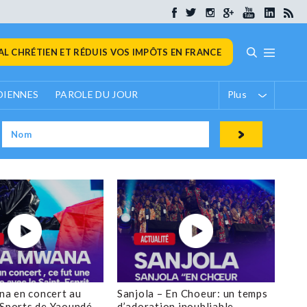
L CHRÉTIEN ET RÉDUIS VOS IMPÔTS EN FRANCE
DIENNES
PAROLE DU JOUR
Plus
a en concert au
Sanjola – En Choeur: un temps
 Sports de Yaoundé
d’adoration inoubliable