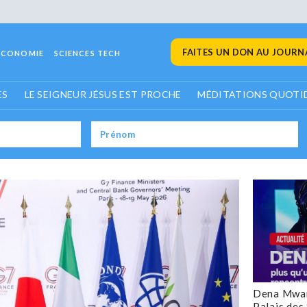
FAITES UN DON AU JOURNA
ECONOMIE
SCIENCES TECH
ES
LE SEIGNEUR JÉSUS EST PROCHE
MÉDITATIONS QUOTI
Dena Mwan
Palais des