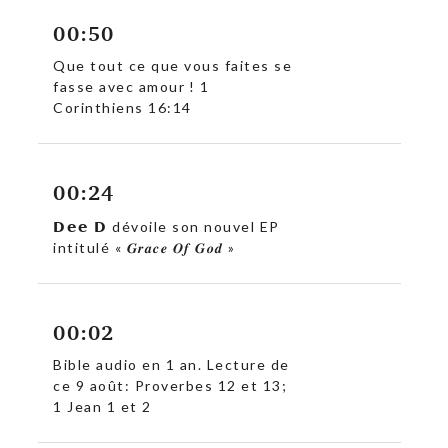
00:50
Que tout ce que vous faites se
fasse avec amour ! 1
Corinthiens 16:14
00:24
𝗗𝗲𝗲 𝗗 dévoile son nouvel EP
intitulé « 𝑮𝒓𝒂𝒄𝒆 𝑶𝒇 𝑮𝒐𝒅 »
00:02
Bible audio en 1 an. Lecture de
ce 9 août: Proverbes 12 et 13;
1 Jean 1 et 2