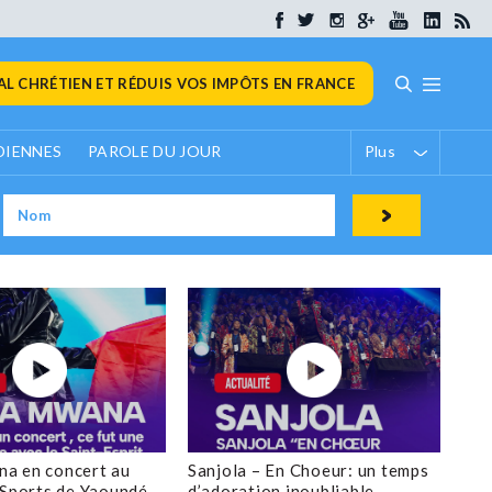
L CHRÉTIEN ET RÉDUIS VOS IMPÔTS EN FRANCE
DIENNES
PAROLE DU JOUR
Plus
a en concert au
Sanjola – En Choeur: un temps
 Sports de Yaoundé
d’adoration inoubliable