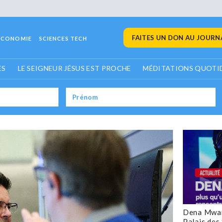
FAITES UN DON AU JOURNA
ECONOMIE
SCIENCES TECH
ES
LE SEIGNEUR JÉSUS EST PROCHE
MÉDITATIONS QUOTI
Dena Mwan
Palais des