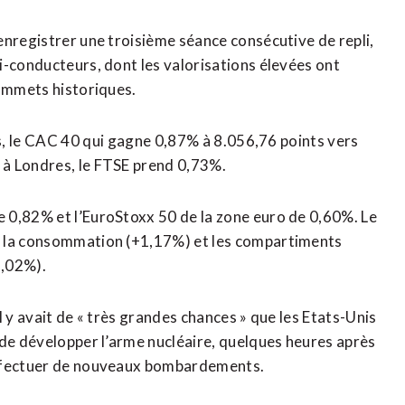
nregistrer une troisième séance ​consécutive de repli,
i-conducteurs, dont les valorisations élevées ont
sommets historiques.
is, le CAC 40 ⁠qui gagne 0,87% à 8.056,76 points vers
 à Londres, le FTSE prend 0,73%.
0,82% ‌et l’EuroStoxx 50 de la zone euro de 0,60%. ‌Le
r la consommation (+1,17%) et les compartiments
1,02%).
l y avait de « très grandes chances » que les Etats-Unis
 de développer l’arme nucléaire, quelques heures après
effectuer de nouveaux bombardements.