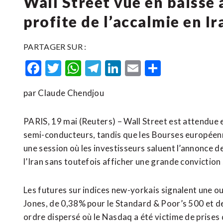
Wall Street vue en baisse 
profite de l’accalmie en Ir
PARTAGER SUR :
Facebook
Twitter
WhatsApp
Telegram
LinkedIn
Email
Partager
par Claude Chendjou
PARIS, 19 mai (Reuters) – Wall Street est attendue 
semi-conducteurs, tandis que les Bourses européen
une session où les investisseurs saluent l’annonce d
l’Iran sans toutefois afficher une grande conviction 
Les futures sur indices new-yorkais signalent une o
Jones, de 0,38% pour le Standard & Poor’s 500 et d
ordre dispersé où le Nasdaq a été victime de prises 