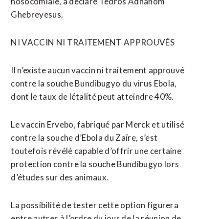
nosocomiale, a déclaré Tedros Adhanom
Ghebreyesus.
NI VACCIN NI TRAITEMENT APPROUVÉS
Il n’existe aucun vaccin ni traitement approuvé
contre la ⁠souche Bundibugyo du virus Ebola,
dont le taux de létalité peut atteindre 40%.
Le vaccin Ervebo, fabriqué par Merck et utilisé
contre la souche d’Ebola du Zaïre, s’est
toutefois révélé capable d’offrir une certaine
protection contre la souche Bundibugyo lors
d’études sur des animaux.
La possibilité de tester cette option figurera
entre autres à l’ordre du jour de la réunion de