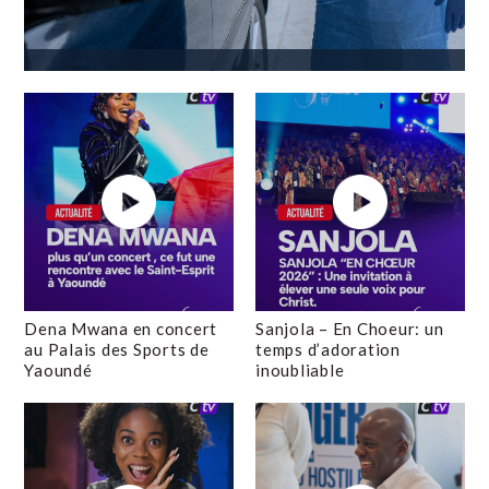
Dena Mwana en concert
Sanjola – En Choeur: un
au Palais des Sports de
temps d’adoration
Yaoundé
inoubliable